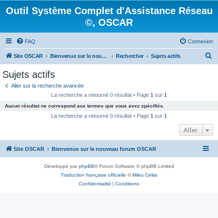
Outil Système Complet d'Assistance Réseau
©, OSCAR
FAQ
Connexion
R
Site OSCAR
Bienvenue sur le nouveau forum OSCAR
Rechercher
Sujets actifs
e
Sujets actifs
c
Aller sur la recherche avancée
h
La recherche a retourné 0 résultat • Page
1
sur
1
e
Aucun résultat ne correspond aux termes que vous avez spécifiés.
r
La recherche a retourné 0 résultat • Page
1
sur
1
c
Aller
h
Site OSCAR
Bienvenue sur le nouveau forum OSCAR
e
r
Développé par
phpBB
® Forum Software © phpBB Limited
Traduction française officielle
©
Miles Cellar
Confidentialité
|
Conditions