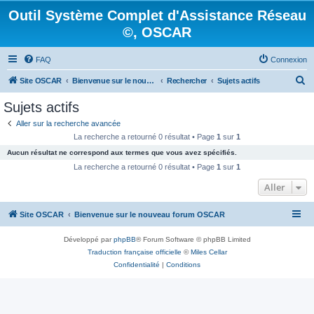
Outil Système Complet d'Assistance Réseau
©, OSCAR
FAQ
Connexion
R
Site OSCAR
Bienvenue sur le nouveau forum OSCAR
Rechercher
Sujets actifs
e
Sujets actifs
c
Aller sur la recherche avancée
h
La recherche a retourné 0 résultat • Page
1
sur
1
e
Aucun résultat ne correspond aux termes que vous avez spécifiés.
r
La recherche a retourné 0 résultat • Page
1
sur
1
c
Aller
h
Site OSCAR
Bienvenue sur le nouveau forum OSCAR
e
r
Développé par
phpBB
® Forum Software © phpBB Limited
Traduction française officielle
©
Miles Cellar
Confidentialité
|
Conditions