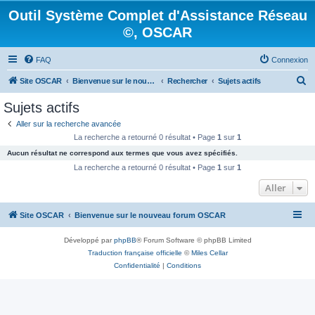
Outil Système Complet d'Assistance Réseau
©, OSCAR
FAQ
Connexion
R
Site OSCAR
Bienvenue sur le nouveau forum OSCAR
Rechercher
Sujets actifs
e
Sujets actifs
c
Aller sur la recherche avancée
h
La recherche a retourné 0 résultat • Page
1
sur
1
e
Aucun résultat ne correspond aux termes que vous avez spécifiés.
r
La recherche a retourné 0 résultat • Page
1
sur
1
c
Aller
h
Site OSCAR
Bienvenue sur le nouveau forum OSCAR
e
r
Développé par
phpBB
® Forum Software © phpBB Limited
Traduction française officielle
©
Miles Cellar
Confidentialité
|
Conditions