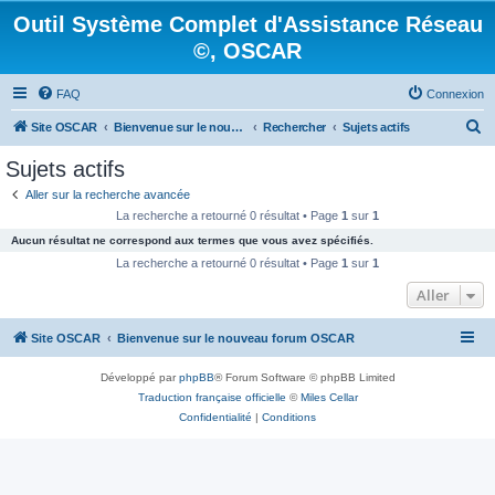
Outil Système Complet d'Assistance Réseau
©, OSCAR
FAQ
Connexion
R
Site OSCAR
Bienvenue sur le nouveau forum OSCAR
Rechercher
Sujets actifs
e
Sujets actifs
c
Aller sur la recherche avancée
h
La recherche a retourné 0 résultat • Page
1
sur
1
e
Aucun résultat ne correspond aux termes que vous avez spécifiés.
r
La recherche a retourné 0 résultat • Page
1
sur
1
c
Aller
h
Site OSCAR
Bienvenue sur le nouveau forum OSCAR
e
r
Développé par
phpBB
® Forum Software © phpBB Limited
Traduction française officielle
©
Miles Cellar
Confidentialité
|
Conditions