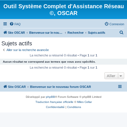
Outil Système Complet d'Assistance Réseau
©, OSCAR
FAQ
Connexion
R
Site OSCAR
Bienvenue sur le nouveau forum OSCAR
Rechercher
Sujets actifs
e
Sujets actifs
c
Aller sur la recherche avancée
h
La recherche a retourné 0 résultat • Page
1
sur
1
e
Aucun résultat ne correspond aux termes que vous avez spécifiés.
r
La recherche a retourné 0 résultat • Page
1
sur
1
c
Aller
h
Site OSCAR
Bienvenue sur le nouveau forum OSCAR
e
r
Développé par
phpBB
® Forum Software © phpBB Limited
Traduction française officielle
©
Miles Cellar
Confidentialité
|
Conditions