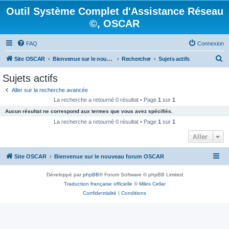
Outil Système Complet d'Assistance Réseau
©, OSCAR
FAQ
Connexion
R
Site OSCAR
Bienvenue sur le nouveau forum OSCAR
Rechercher
Sujets actifs
e
Sujets actifs
c
Aller sur la recherche avancée
h
La recherche a retourné 0 résultat • Page
1
sur
1
e
Aucun résultat ne correspond aux termes que vous avez spécifiés.
r
La recherche a retourné 0 résultat • Page
1
sur
1
c
Aller
h
Site OSCAR
Bienvenue sur le nouveau forum OSCAR
e
r
Développé par
phpBB
® Forum Software © phpBB Limited
Traduction française officielle
©
Miles Cellar
Confidentialité
|
Conditions