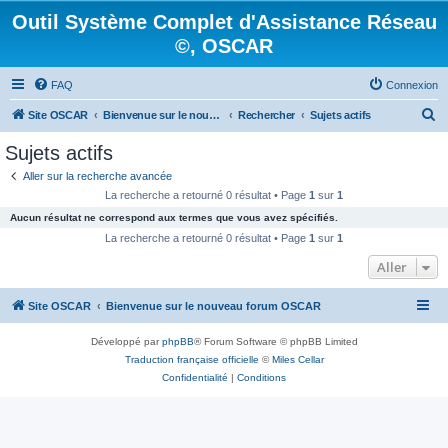
Outil Système Complet d'Assistance Réseau
©, OSCAR
FAQ
Connexion
R
Site OSCAR
Bienvenue sur le nouveau forum OSCAR
Rechercher
Sujets actifs
e
Sujets actifs
c
Aller sur la recherche avancée
h
La recherche a retourné 0 résultat • Page
1
sur
1
e
Aucun résultat ne correspond aux termes que vous avez spécifiés.
r
La recherche a retourné 0 résultat • Page
1
sur
1
c
Aller
h
Site OSCAR
Bienvenue sur le nouveau forum OSCAR
e
r
Développé par
phpBB
® Forum Software © phpBB Limited
Traduction française officielle
©
Miles Cellar
Confidentialité
|
Conditions