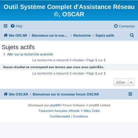
Outil Système Complet d'Assistance Réseau
©, OSCAR
FAQ
Connexion
R
Site OSCAR
Bienvenue sur le nouveau forum OSCAR
Rechercher
Sujets actifs
e
Sujets actifs
c
Aller sur la recherche avancée
h
La recherche a retourné 0 résultat • Page
1
sur
1
e
Aucun résultat ne correspond aux termes que vous avez spécifiés.
r
La recherche a retourné 0 résultat • Page
1
sur
1
c
Aller
h
Site OSCAR
Bienvenue sur le nouveau forum OSCAR
e
r
Développé par
phpBB
® Forum Software © phpBB Limited
Traduction française officielle
©
Miles Cellar
Confidentialité
|
Conditions