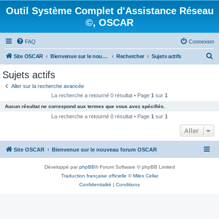
Outil Système Complet d'Assistance Réseau
©, OSCAR
FAQ
Connexion
R
Site OSCAR
Bienvenue sur le nouveau forum OSCAR
Rechercher
Sujets actifs
e
Sujets actifs
c
Aller sur la recherche avancée
h
La recherche a retourné 0 résultat • Page
1
sur
1
e
Aucun résultat ne correspond aux termes que vous avez spécifiés.
r
La recherche a retourné 0 résultat • Page
1
sur
1
c
Aller
h
Site OSCAR
Bienvenue sur le nouveau forum OSCAR
e
r
Développé par
phpBB
® Forum Software © phpBB Limited
Traduction française officielle
©
Miles Cellar
Confidentialité
|
Conditions