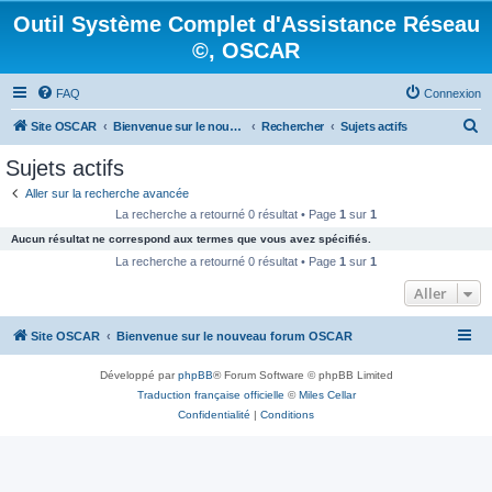
Outil Système Complet d'Assistance Réseau
©, OSCAR
FAQ
Connexion
R
Site OSCAR
Bienvenue sur le nouveau forum OSCAR
Rechercher
Sujets actifs
e
Sujets actifs
c
Aller sur la recherche avancée
h
La recherche a retourné 0 résultat • Page
1
sur
1
e
Aucun résultat ne correspond aux termes que vous avez spécifiés.
r
La recherche a retourné 0 résultat • Page
1
sur
1
c
Aller
h
Site OSCAR
Bienvenue sur le nouveau forum OSCAR
e
r
Développé par
phpBB
® Forum Software © phpBB Limited
Traduction française officielle
©
Miles Cellar
Confidentialité
|
Conditions