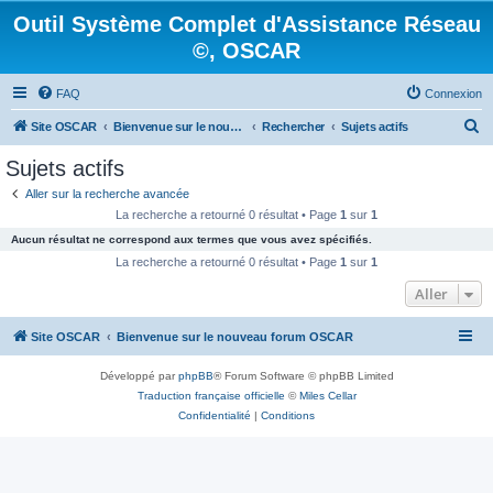
Outil Système Complet d'Assistance Réseau
©, OSCAR
FAQ
Connexion
R
Site OSCAR
Bienvenue sur le nouveau forum OSCAR
Rechercher
Sujets actifs
e
Sujets actifs
c
Aller sur la recherche avancée
h
La recherche a retourné 0 résultat • Page
1
sur
1
e
Aucun résultat ne correspond aux termes que vous avez spécifiés.
r
La recherche a retourné 0 résultat • Page
1
sur
1
c
Aller
h
Site OSCAR
Bienvenue sur le nouveau forum OSCAR
e
r
Développé par
phpBB
® Forum Software © phpBB Limited
Traduction française officielle
©
Miles Cellar
Confidentialité
|
Conditions