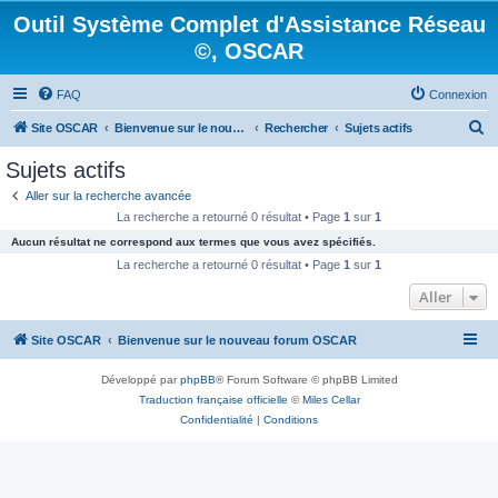
Outil Système Complet d'Assistance Réseau
©, OSCAR
FAQ
Connexion
R
Site OSCAR
Bienvenue sur le nouveau forum OSCAR
Rechercher
Sujets actifs
e
Sujets actifs
c
Aller sur la recherche avancée
h
La recherche a retourné 0 résultat • Page
1
sur
1
e
Aucun résultat ne correspond aux termes que vous avez spécifiés.
r
La recherche a retourné 0 résultat • Page
1
sur
1
c
Aller
h
Site OSCAR
Bienvenue sur le nouveau forum OSCAR
e
r
Développé par
phpBB
® Forum Software © phpBB Limited
Traduction française officielle
©
Miles Cellar
Confidentialité
|
Conditions