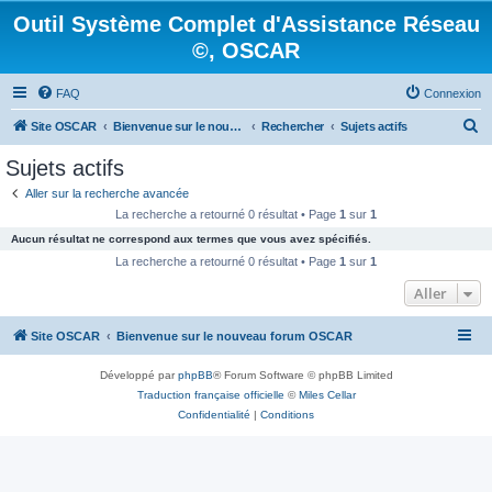
Outil Système Complet d'Assistance Réseau
©, OSCAR
FAQ
Connexion
R
Site OSCAR
Bienvenue sur le nouveau forum OSCAR
Rechercher
Sujets actifs
e
Sujets actifs
c
Aller sur la recherche avancée
h
La recherche a retourné 0 résultat • Page
1
sur
1
e
Aucun résultat ne correspond aux termes que vous avez spécifiés.
r
La recherche a retourné 0 résultat • Page
1
sur
1
c
Aller
h
Site OSCAR
Bienvenue sur le nouveau forum OSCAR
e
r
Développé par
phpBB
® Forum Software © phpBB Limited
Traduction française officielle
©
Miles Cellar
Confidentialité
|
Conditions