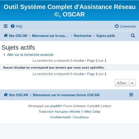
Outil Système Complet d'Assistance Réseau
©, OSCAR
FAQ
Connexion
R
Site OSCAR
Bienvenue sur le nouveau forum OSCAR
Rechercher
Sujets actifs
e
Sujets actifs
c
Aller sur la recherche avancée
h
La recherche a retourné 0 résultat • Page
1
sur
1
e
Aucun résultat ne correspond aux termes que vous avez spécifiés.
r
La recherche a retourné 0 résultat • Page
1
sur
1
c
Aller
h
Site OSCAR
Bienvenue sur le nouveau forum OSCAR
e
r
Développé par
phpBB
® Forum Software © phpBB Limited
Traduction française officielle
©
Miles Cellar
Confidentialité
|
Conditions