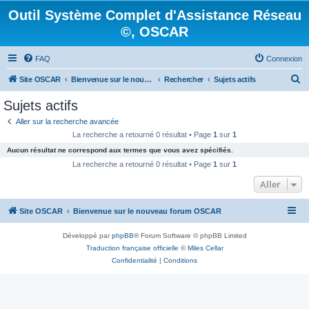
Outil Système Complet d'Assistance Réseau
©, OSCAR
FAQ
Connexion
R
Site OSCAR
Bienvenue sur le nouveau forum OSCAR
Rechercher
Sujets actifs
e
Sujets actifs
c
Aller sur la recherche avancée
h
La recherche a retourné 0 résultat • Page
1
sur
1
e
Aucun résultat ne correspond aux termes que vous avez spécifiés.
r
La recherche a retourné 0 résultat • Page
1
sur
1
c
Aller
h
Site OSCAR
Bienvenue sur le nouveau forum OSCAR
e
r
Développé par
phpBB
® Forum Software © phpBB Limited
Traduction française officielle
©
Miles Cellar
Confidentialité
|
Conditions