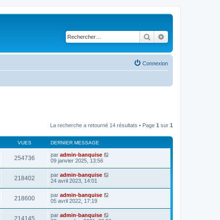
Rechercher
Recherche avancé
Connexion
La recherche a retourné 14 résultats • Page
1
sur
1
VUES
DERNIER MESSAGE
par
admin-banquise
254736
09 janvier 2025, 13:56
par
admin-banquise
218402
24 avril 2023, 14:01
par
admin-banquise
218600
05 avril 2022, 17:19
par
admin-banquise
214145