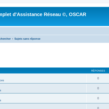
mplet d'Assistance Réseau ©, OSCAR
chercher
Sujets sans réponse
RÉPONSES
0
ces
0
s
0
s
0