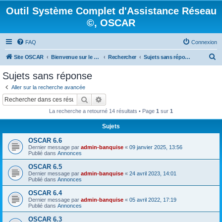
Outil Système Complet d'Assistance Réseau
©, OSCAR
FAQ
Connexion
R
Site OSCAR
Bienvenue sur le nouveau forum OSCAR
Rechercher
Sujets sans réponse
e
Sujets sans réponse
c
Aller sur la recherche avancée
h
Rechercher
Recherche avancée
e
La recherche a retourné 14 résultats • Page
1
sur
1
r
Sujets
c
OSCAR 6.6
h
Dernier message par
admin-banquise
«
09 janvier 2025, 13:56
e
Publié dans
Annonces
r
OSCAR 6.5
Dernier message par
admin-banquise
«
24 avril 2023, 14:01
Publié dans
Annonces
OSCAR 6.4
Dernier message par
admin-banquise
«
05 avril 2022, 17:19
Publié dans
Annonces
OSCAR 6.3