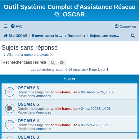
Outil Système Complet d'Assistance Réseau
©, OSCAR
FAQ
Connexion
R
Site OSCAR
Bienvenue sur le nouveau forum OSCAR
Rechercher
Sujets sans réponse
e
Sujets sans réponse
c
Aller sur la recherche avancée
h
Rechercher
Recherche avancée
e
La recherche a retourné 14 résultats • Page
1
sur
1
r
Sujets
c
OSCAR 6.6
h
Dernier message par
admin-banquise
«
09 janvier 2025, 13:56
e
Publié dans
Annonces
r
OSCAR 6.5
Dernier message par
admin-banquise
«
24 avril 2023, 14:01
Publié dans
Annonces
OSCAR 6.4
Dernier message par
admin-banquise
«
05 avril 2022, 17:19
Publié dans
Annonces
OSCAR 6.3