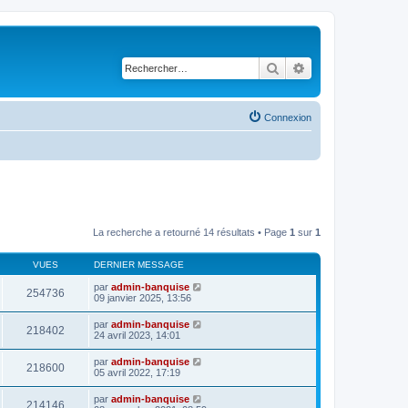
Rechercher
Recherche avancé
Connexion
La recherche a retourné 14 résultats • Page
1
sur
1
VUES
DERNIER MESSAGE
par
admin-banquise
254736
09 janvier 2025, 13:56
par
admin-banquise
218402
24 avril 2023, 14:01
par
admin-banquise
218600
05 avril 2022, 17:19
par
admin-banquise
214146