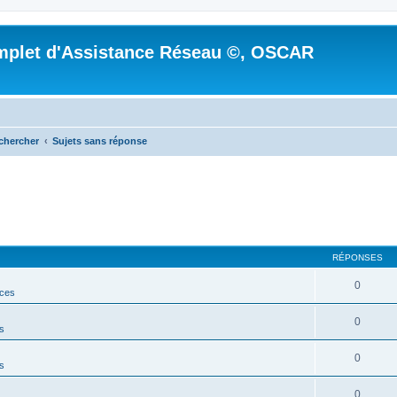
mplet d'Assistance Réseau ©, OSCAR
chercher
Sujets sans réponse
RÉPONSES
0
ces
0
s
0
s
0