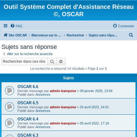
Outil Système Complet d'Assistance Réseau
©, OSCAR
FAQ
Connexion
R
Site OSCAR
Bienvenue sur le nouveau forum OSCAR
Rechercher
Sujets sans réponse
e
Sujets sans réponse
c
Aller sur la recherche avancée
h
Rechercher
Recherche avancée
e
La recherche a retourné 14 résultats • Page
1
sur
1
r
Sujets
c
OSCAR 6.6
h
Dernier message par
admin-banquise
«
09 janvier 2025, 13:56
e
Publié dans
Annonces
r
OSCAR 6.5
Dernier message par
admin-banquise
«
24 avril 2023, 14:01
Publié dans
Annonces
OSCAR 6.4
Dernier message par
admin-banquise
«
05 avril 2022, 17:19
Publié dans
Annonces
OSCAR 6.3