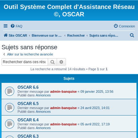
Outil Système Complet d'Assistance Réseau
©, OSCAR
FAQ
Connexion
R
Site OSCAR
Bienvenue sur le nouveau forum OSCAR
Rechercher
Sujets sans réponse
e
Sujets sans réponse
c
Aller sur la recherche avancée
h
Rechercher
Recherche avancée
e
La recherche a retourné 14 résultats • Page
1
sur
1
r
Sujets
c
OSCAR 6.6
h
Dernier message par
admin-banquise
«
09 janvier 2025, 13:56
e
Publié dans
Annonces
r
OSCAR 6.5
Dernier message par
admin-banquise
«
24 avril 2023, 14:01
Publié dans
Annonces
OSCAR 6.4
Dernier message par
admin-banquise
«
05 avril 2022, 17:19
Publié dans
Annonces
OSCAR 6.3