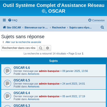
Outil Système Complet d'Assistance Réseau
©, OSCAR
FAQ
Connexion
R
Site OSCAR
Bienvenue sur le nouveau forum OSCAR
Rechercher
Sujets sans réponse
e
Sujets sans réponse
c
Aller sur la recherche avancée
h
Rechercher
Recherche avancée
e
La recherche a retourné 14 résultats • Page
1
sur
1
r
Sujets
c
OSCAR 6.6
h
Dernier message par
admin-banquise
«
09 janvier 2025, 13:56
e
Publié dans
Annonces
r
OSCAR 6.5
Dernier message par
admin-banquise
«
24 avril 2023, 14:01
Publié dans
Annonces
OSCAR 6.4
Dernier message par
admin-banquise
«
05 avril 2022, 17:19
Publié dans
Annonces
OSCAR 6.3