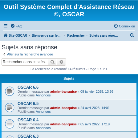
Outil Système Complet d'Assistance Réseau
©, OSCAR
FAQ
Connexion
R
Site OSCAR
Bienvenue sur le nouveau forum OSCAR
Rechercher
Sujets sans réponse
e
Sujets sans réponse
c
Aller sur la recherche avancée
h
Rechercher
Recherche avancée
e
La recherche a retourné 14 résultats • Page
1
sur
1
r
Sujets
c
OSCAR 6.6
h
Dernier message par
admin-banquise
«
09 janvier 2025, 13:56
e
Publié dans
Annonces
r
OSCAR 6.5
Dernier message par
admin-banquise
«
24 avril 2023, 14:01
Publié dans
Annonces
OSCAR 6.4
Dernier message par
admin-banquise
«
05 avril 2022, 17:19
Publié dans
Annonces
OSCAR 6.3