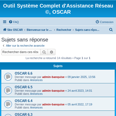
Outil Système Complet d'Assistance Réseau
©, OSCAR
FAQ
Connexion
R
Site OSCAR
Bienvenue sur le nouveau forum OSCAR
Rechercher
Sujets sans réponse
e
Sujets sans réponse
c
Aller sur la recherche avancée
h
Rechercher
Recherche avancée
e
La recherche a retourné 14 résultats • Page
1
sur
1
r
Sujets
c
OSCAR 6.6
h
Dernier message par
admin-banquise
«
09 janvier 2025, 13:56
e
Publié dans
Annonces
r
OSCAR 6.5
Dernier message par
admin-banquise
«
24 avril 2023, 14:01
Publié dans
Annonces
OSCAR 6.4
Dernier message par
admin-banquise
«
05 avril 2022, 17:19
Publié dans
Annonces
OSCAR 6.3