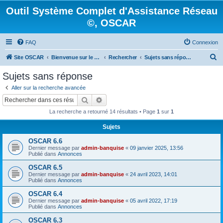
Outil Système Complet d'Assistance Réseau
©, OSCAR
FAQ
Connexion
R
Site OSCAR
Bienvenue sur le nouveau forum OSCAR
Rechercher
Sujets sans réponse
e
Sujets sans réponse
c
Aller sur la recherche avancée
h
Rechercher
Recherche avancée
e
La recherche a retourné 14 résultats • Page
1
sur
1
r
Sujets
c
OSCAR 6.6
h
Dernier message par
admin-banquise
«
09 janvier 2025, 13:56
e
Publié dans
Annonces
r
OSCAR 6.5
Dernier message par
admin-banquise
«
24 avril 2023, 14:01
Publié dans
Annonces
OSCAR 6.4
Dernier message par
admin-banquise
«
05 avril 2022, 17:19
Publié dans
Annonces
OSCAR 6.3