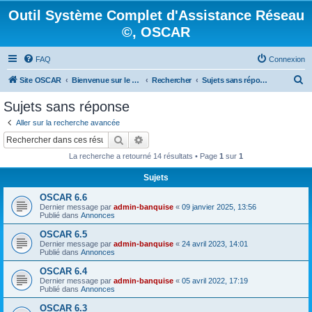
Outil Système Complet d'Assistance Réseau
©, OSCAR
FAQ
Connexion
R
Site OSCAR
Bienvenue sur le nouveau forum OSCAR
Rechercher
Sujets sans réponse
e
Sujets sans réponse
c
Aller sur la recherche avancée
h
Rechercher
Recherche avancée
e
La recherche a retourné 14 résultats • Page
1
sur
1
r
Sujets
c
OSCAR 6.6
h
Dernier message par
admin-banquise
«
09 janvier 2025, 13:56
e
Publié dans
Annonces
r
OSCAR 6.5
Dernier message par
admin-banquise
«
24 avril 2023, 14:01
Publié dans
Annonces
OSCAR 6.4
Dernier message par
admin-banquise
«
05 avril 2022, 17:19
Publié dans
Annonces
OSCAR 6.3