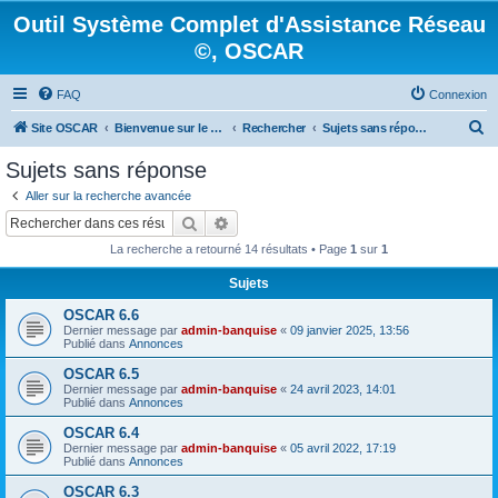
Outil Système Complet d'Assistance Réseau
©, OSCAR
FAQ
Connexion
R
Site OSCAR
Bienvenue sur le nouveau forum OSCAR
Rechercher
Sujets sans réponse
e
Sujets sans réponse
c
Aller sur la recherche avancée
h
Rechercher
Recherche avancée
e
La recherche a retourné 14 résultats • Page
1
sur
1
r
Sujets
c
OSCAR 6.6
h
Dernier message par
admin-banquise
«
09 janvier 2025, 13:56
e
Publié dans
Annonces
r
OSCAR 6.5
Dernier message par
admin-banquise
«
24 avril 2023, 14:01
Publié dans
Annonces
OSCAR 6.4
Dernier message par
admin-banquise
«
05 avril 2022, 17:19
Publié dans
Annonces
OSCAR 6.3