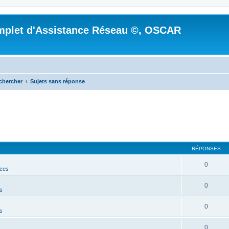
mplet d'Assistance Réseau ©, OSCAR
chercher
Sujets sans réponse
RÉPONSES
0
ces
0
s
0
s
0