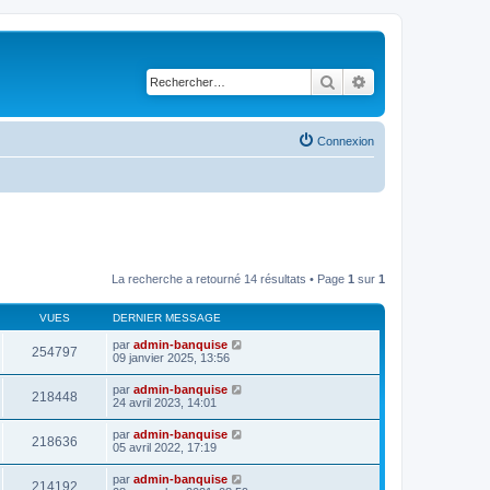
Rechercher
Recherche avancé
Connexion
La recherche a retourné 14 résultats • Page
1
sur
1
VUES
DERNIER MESSAGE
par
admin-banquise
254797
09 janvier 2025, 13:56
par
admin-banquise
218448
24 avril 2023, 14:01
par
admin-banquise
218636
05 avril 2022, 17:19
par
admin-banquise
214192