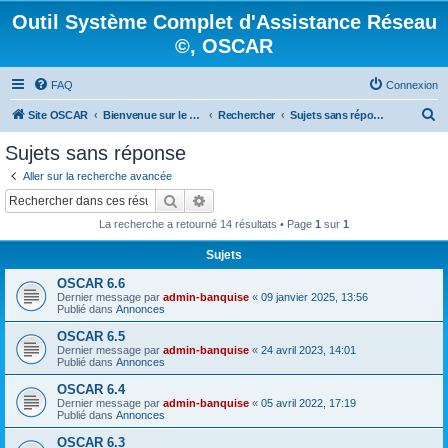
Outil Système Complet d'Assistance Réseau
©, OSCAR
FAQ
Connexion
R
Site OSCAR
Bienvenue sur le nouveau forum OSCAR
Rechercher
Sujets sans réponse
e
Sujets sans réponse
c
Aller sur la recherche avancée
h
Rechercher
Recherche avancée
e
La recherche a retourné 14 résultats • Page
1
sur
1
r
Sujets
c
OSCAR 6.6
h
Dernier message par
admin-banquise
«
09 janvier 2025, 13:56
e
Publié dans
Annonces
r
OSCAR 6.5
Dernier message par
admin-banquise
«
24 avril 2023, 14:01
Publié dans
Annonces
OSCAR 6.4
Dernier message par
admin-banquise
«
05 avril 2022, 17:19
Publié dans
Annonces
OSCAR 6.3