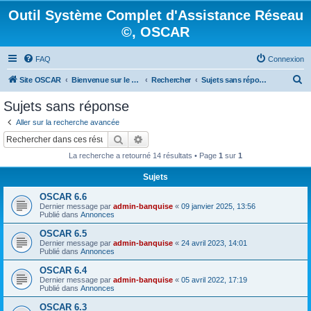
Outil Système Complet d'Assistance Réseau
©, OSCAR
FAQ
Connexion
R
Site OSCAR
Bienvenue sur le nouveau forum OSCAR
Rechercher
Sujets sans réponse
e
Sujets sans réponse
c
Aller sur la recherche avancée
h
Rechercher
Recherche avancée
e
La recherche a retourné 14 résultats • Page
1
sur
1
r
Sujets
c
OSCAR 6.6
h
Dernier message par
admin-banquise
«
09 janvier 2025, 13:56
e
Publié dans
Annonces
r
OSCAR 6.5
Dernier message par
admin-banquise
«
24 avril 2023, 14:01
Publié dans
Annonces
OSCAR 6.4
Dernier message par
admin-banquise
«
05 avril 2022, 17:19
Publié dans
Annonces
OSCAR 6.3