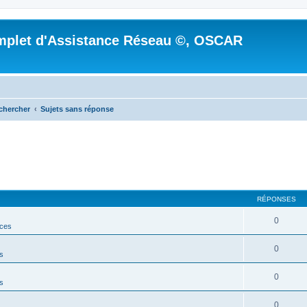
mplet d'Assistance Réseau ©, OSCAR
chercher
Sujets sans réponse
RÉPONSES
0
ces
0
s
0
s
0