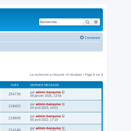
Rechercher
Recherche avancé
Connexion
La recherche a retourné 14 résultats • Page
1
sur
1
VUES
DERNIER MESSAGE
par
admin-banquise
254736
09 janvier 2025, 13:56
par
admin-banquise
218402
24 avril 2023, 14:01
par
admin-banquise
218600
05 avril 2022, 17:19
par
admin-banquise
214146