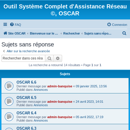
Outil Système Complet d'Assistance Réseau
©, OSCAR
FAQ
Connexion
R
Site OSCAR
Bienvenue sur le nouveau forum OSCAR
Rechercher
Sujets sans réponse
e
Sujets sans réponse
c
Aller sur la recherche avancée
h
Rechercher
Recherche avancée
e
La recherche a retourné 14 résultats • Page
1
sur
1
r
Sujets
c
OSCAR 6.6
h
Dernier message par
admin-banquise
«
09 janvier 2025, 13:56
e
Publié dans
Annonces
r
OSCAR 6.5
Dernier message par
admin-banquise
«
24 avril 2023, 14:01
Publié dans
Annonces
OSCAR 6.4
Dernier message par
admin-banquise
«
05 avril 2022, 17:19
Publié dans
Annonces
OSCAR 6.3