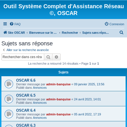
Outil Système Complet d'Assistance Réseau
©, OSCAR
FAQ
Connexion
R
Site OSCAR
Bienvenue sur le nouveau forum OSCAR
Rechercher
Sujets sans réponse
e
Sujets sans réponse
c
Aller sur la recherche avancée
h
Rechercher
Recherche avancée
e
La recherche a retourné 14 résultats • Page
1
sur
1
r
Sujets
c
OSCAR 6.6
h
Dernier message par
admin-banquise
«
09 janvier 2025, 13:56
e
Publié dans
Annonces
r
OSCAR 6.5
Dernier message par
admin-banquise
«
24 avril 2023, 14:01
Publié dans
Annonces
OSCAR 6.4
Dernier message par
admin-banquise
«
05 avril 2022, 17:19
Publié dans
Annonces
OSCAR 6.3