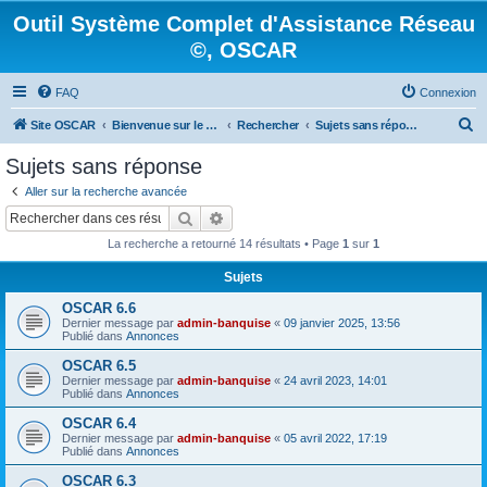
Outil Système Complet d'Assistance Réseau
©, OSCAR
FAQ
Connexion
R
Site OSCAR
Bienvenue sur le nouveau forum OSCAR
Rechercher
Sujets sans réponse
e
Sujets sans réponse
c
Aller sur la recherche avancée
h
Rechercher
Recherche avancée
e
La recherche a retourné 14 résultats • Page
1
sur
1
r
Sujets
c
OSCAR 6.6
h
Dernier message par
admin-banquise
«
09 janvier 2025, 13:56
e
Publié dans
Annonces
r
OSCAR 6.5
Dernier message par
admin-banquise
«
24 avril 2023, 14:01
Publié dans
Annonces
OSCAR 6.4
Dernier message par
admin-banquise
«
05 avril 2022, 17:19
Publié dans
Annonces
OSCAR 6.3