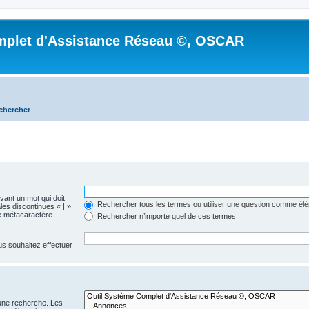
mplet d'Assistance Réseau ©, OSCAR
chercher
evant un mot qui doit
Rechercher tous les termes ou utiliser une question comme él
les discontinues « | »
me métacaractère
Rechercher n’importe quel de ces termes
us souhaitez effectuer
 une recherche. Les