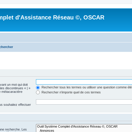
mplet d'Assistance Réseau ©, OSCAR
chercher
evant un mot qui doit
Rechercher tous les termes ou utiliser une question comme él
les discontinues « | »
me métacaractère
Rechercher n’importe quel de ces termes
us souhaitez effectuer
 une recherche. Les