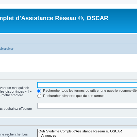
mplet d'Assistance Réseau ©, OSCAR
chercher
evant un mot qui doit
Rechercher tous les termes ou utiliser une question comme él
les discontinues « | »
me métacaractère
Rechercher n’importe quel de ces termes
us souhaitez effectuer
 une recherche. Les