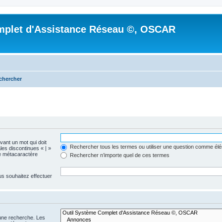
mplet d'Assistance Réseau ©, OSCAR
chercher
evant un mot qui doit
Rechercher tous les termes ou utiliser une question comme él
les discontinues « | »
me métacaractère
Rechercher n’importe quel de ces termes
us souhaitez effectuer
 une recherche. Les