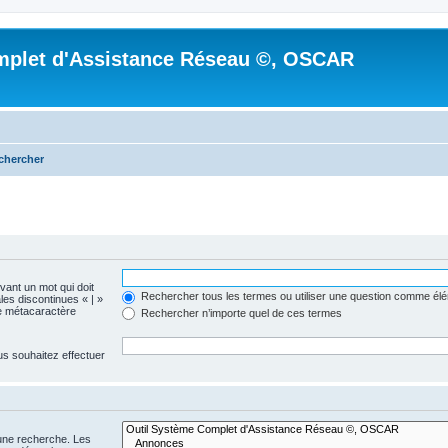
mplet d'Assistance Réseau ©, OSCAR
chercher
evant un mot qui doit
Rechercher tous les termes ou utiliser une question comme él
les discontinues « | »
me métacaractère
Rechercher n’importe quel de ces termes
us souhaitez effectuer
 une recherche. Les