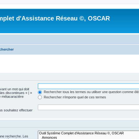
mplet d'Assistance Réseau ©, OSCAR
chercher
evant un mot qui doit
Rechercher tous les termes ou utiliser une question comme él
les discontinues « | »
me métacaractère
Rechercher n’importe quel de ces termes
us souhaitez effectuer
 une recherche. Les