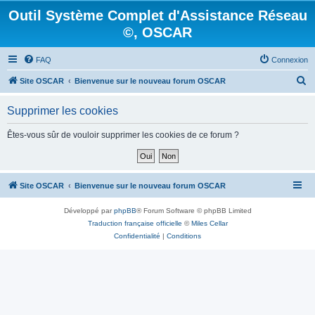
Outil Système Complet d'Assistance Réseau
©, OSCAR
FAQ
Connexion
R
Site OSCAR
Bienvenue sur le nouveau forum OSCAR
e
Supprimer les cookies
c
h
Êtes-vous sûr de vouloir supprimer les cookies de ce forum ?
e
r
c
Site OSCAR
Bienvenue sur le nouveau forum OSCAR
h
Développé par
phpBB
® Forum Software © phpBB Limited
e
Traduction française officielle
©
Miles Cellar
r
Confidentialité
|
Conditions