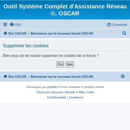
Outil Système Complet d'Assistance Réseau
©, OSCAR
FAQ
Connexion
R
Site OSCAR
Bienvenue sur le nouveau forum OSCAR
e
Supprimer les cookies
c
h
Êtes-vous sûr de vouloir supprimer les cookies de ce forum ?
e
r
c
Site OSCAR
Bienvenue sur le nouveau forum OSCAR
h
Développé par
phpBB
® Forum Software © phpBB Limited
e
Traduction française officielle
©
Miles Cellar
r
Confidentialité
|
Conditions