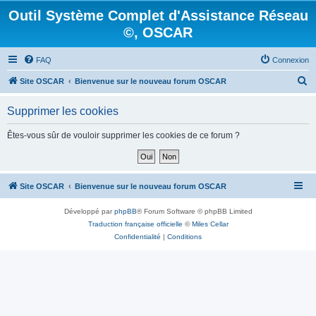
Outil Système Complet d'Assistance Réseau
©, OSCAR
FAQ
Connexion
R
Site OSCAR
Bienvenue sur le nouveau forum OSCAR
e
Supprimer les cookies
c
h
Êtes-vous sûr de vouloir supprimer les cookies de ce forum ?
e
r
c
Site OSCAR
Bienvenue sur le nouveau forum OSCAR
h
Développé par
phpBB
® Forum Software © phpBB Limited
e
Traduction française officielle
©
Miles Cellar
r
Confidentialité
|
Conditions