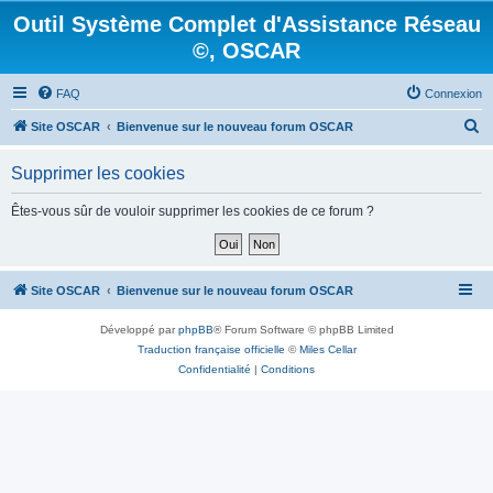
Outil Système Complet d'Assistance Réseau
©, OSCAR
FAQ
Connexion
R
Site OSCAR
Bienvenue sur le nouveau forum OSCAR
e
Supprimer les cookies
c
h
Êtes-vous sûr de vouloir supprimer les cookies de ce forum ?
e
r
c
Site OSCAR
Bienvenue sur le nouveau forum OSCAR
h
Développé par
phpBB
® Forum Software © phpBB Limited
e
Traduction française officielle
©
Miles Cellar
r
Confidentialité
|
Conditions