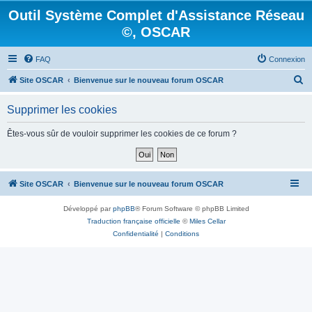
Outil Système Complet d'Assistance Réseau
©, OSCAR
FAQ
Connexion
R
Site OSCAR
Bienvenue sur le nouveau forum OSCAR
e
Supprimer les cookies
c
h
Êtes-vous sûr de vouloir supprimer les cookies de ce forum ?
e
r
c
Site OSCAR
Bienvenue sur le nouveau forum OSCAR
h
Développé par
phpBB
® Forum Software © phpBB Limited
e
Traduction française officielle
©
Miles Cellar
r
Confidentialité
|
Conditions