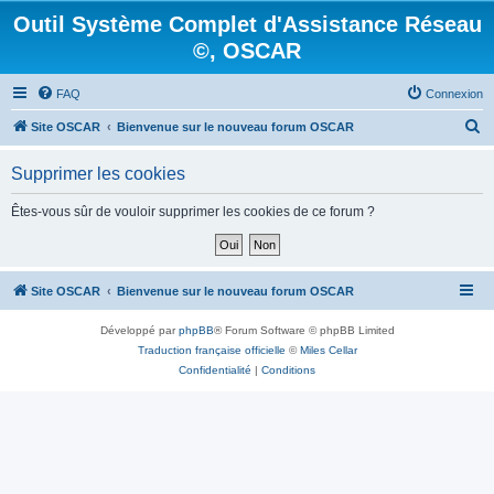
Outil Système Complet d'Assistance Réseau
©, OSCAR
FAQ
Connexion
R
Site OSCAR
Bienvenue sur le nouveau forum OSCAR
e
Supprimer les cookies
c
h
Êtes-vous sûr de vouloir supprimer les cookies de ce forum ?
e
r
c
Site OSCAR
Bienvenue sur le nouveau forum OSCAR
h
Développé par
phpBB
® Forum Software © phpBB Limited
e
Traduction française officielle
©
Miles Cellar
r
Confidentialité
|
Conditions