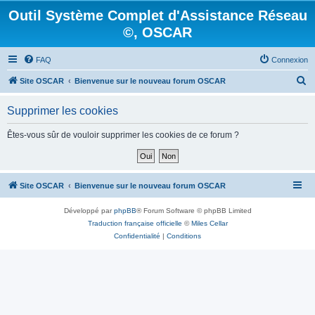
Outil Système Complet d'Assistance Réseau
©, OSCAR
FAQ
Connexion
R
Site OSCAR
Bienvenue sur le nouveau forum OSCAR
e
Supprimer les cookies
c
h
Êtes-vous sûr de vouloir supprimer les cookies de ce forum ?
e
r
c
Site OSCAR
Bienvenue sur le nouveau forum OSCAR
h
Développé par
phpBB
® Forum Software © phpBB Limited
e
Traduction française officielle
©
Miles Cellar
r
Confidentialité
|
Conditions