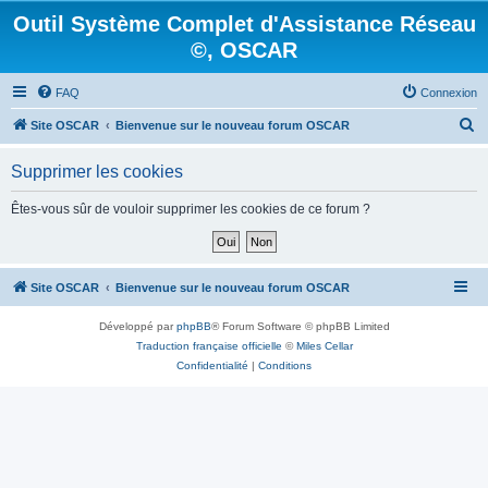
Outil Système Complet d'Assistance Réseau
©, OSCAR
FAQ
Connexion
R
Site OSCAR
Bienvenue sur le nouveau forum OSCAR
e
Supprimer les cookies
c
h
Êtes-vous sûr de vouloir supprimer les cookies de ce forum ?
e
r
c
Site OSCAR
Bienvenue sur le nouveau forum OSCAR
h
Développé par
phpBB
® Forum Software © phpBB Limited
e
Traduction française officielle
©
Miles Cellar
r
Confidentialité
|
Conditions