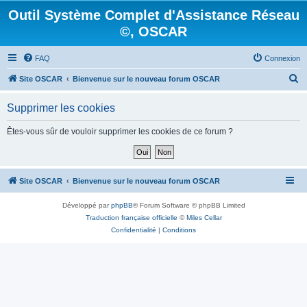
Outil Système Complet d'Assistance Réseau
©, OSCAR
FAQ
Connexion
R
Site OSCAR
Bienvenue sur le nouveau forum OSCAR
e
Supprimer les cookies
c
h
Êtes-vous sûr de vouloir supprimer les cookies de ce forum ?
e
r
c
Site OSCAR
Bienvenue sur le nouveau forum OSCAR
h
Développé par
phpBB
® Forum Software © phpBB Limited
e
Traduction française officielle
©
Miles Cellar
r
Confidentialité
|
Conditions