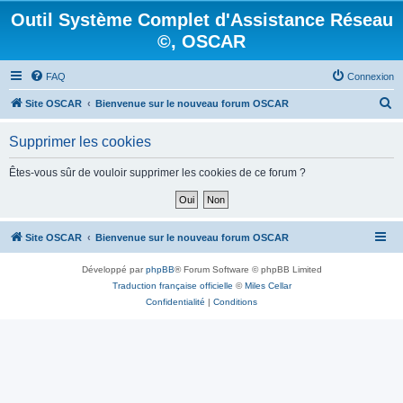
Outil Système Complet d'Assistance Réseau
©, OSCAR
FAQ
Connexion
R
Site OSCAR
Bienvenue sur le nouveau forum OSCAR
e
Supprimer les cookies
c
h
Êtes-vous sûr de vouloir supprimer les cookies de ce forum ?
e
r
c
Site OSCAR
Bienvenue sur le nouveau forum OSCAR
h
Développé par
phpBB
® Forum Software © phpBB Limited
e
Traduction française officielle
©
Miles Cellar
r
Confidentialité
|
Conditions